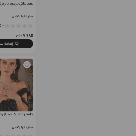
عقد ملكي مرصع بالزير
سارة كوليكشن
0
9.750
د.ك
إضافة لل
طقم زفاف كريستال مل
سارة كوليكشن