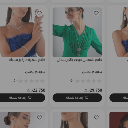
طقم شمسي مرصع بالكريستال
طقم سهرة ماركيز سنبلة
سارة كوليكشن
سارة كوليكشن
0
0
22.750
29.750
د.ك
د.ك
سلة
إضافة للسلة
إضافة للسلة