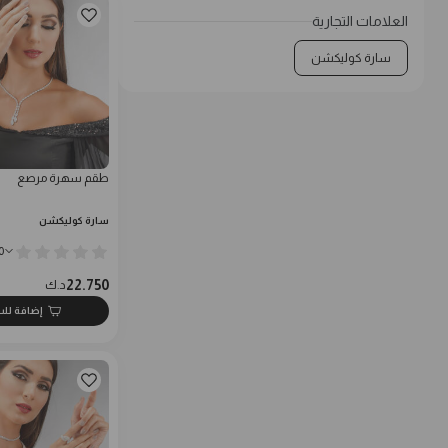
العلامات التجارية
سارة كوليكشن
طقم سهرة مرصع
سارة كوليكشن
0
22.750
د.ك
إضافة لل