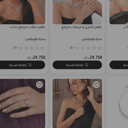
خر
طقم كمثرى و مربعات مرصع
طقم حفلات مرصع جذاب
سارة كوليكشن
سارة كوليكشن
0
0
29.750
29.750
د.ك
د.ك
سلة
إضافة للسلة
إضافة للسلة