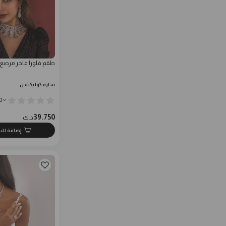
طقم فلورا فاخر مرصع
سارة كوليكشن
0
39.750
د.ك
إضافة لل