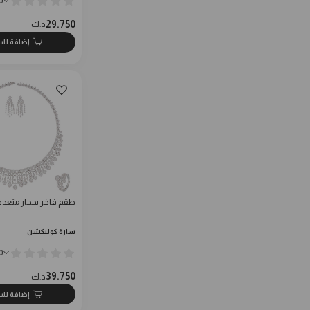
0
29.750
د.ك
إضافة لل
طقم فاخر بحجار متعدد
سارة كوليكشن
0
39.750
د.ك
إضافة لل