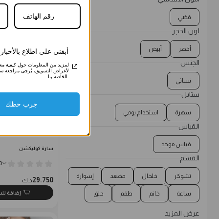
19.750
د.ك
إضافة لل
فضي
لون الحجر
أخضر
أبيض
أبقني على اطلاع بالأخبا
الجنس
لمزيد من المعلومات حول كيفية معالج
لأغراض التسويق، يُرجى مراجعة س
الخاصة بنا.
نسائي
ستايل
جرب حظك
سهرة
استخدام يومي
القياس
طقم كريستال متدلي ف
قياس موحد
سارة كوليكشن
القسم
0
تشوكر
خلخال
مضعد
إسوارة
29.750
د.ك
إضافة لل
ساعة
خاتم
طقم
حلق
عرض المزيد