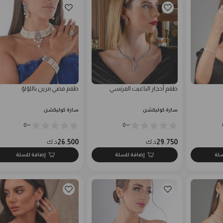
طقم أحجار الباغيت الفرنسي
طقم فضي مزين باللؤلؤ
سارة كوليكشن
سارة كوليكشن
0
0
26.500
29.750
د.ك
د.ك
سلة
إضافة للسلة
إضافة للسلة