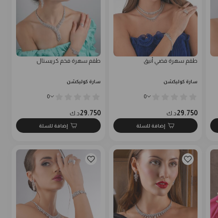
طقم سهرة فضي أنيق
طقم سهرة فخم كريستال
سارة كوليكشن
سارة كوليكشن
0
0
29.750
29.750
د.ك
د.ك
إضافة للسلة
إضافة للسلة