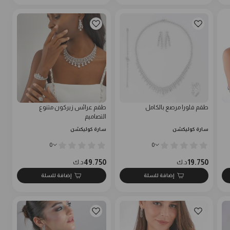
طقم فلورا مرصع بالكامل
طقم عرائس زيركون متنوع
التصاميم
سارة كوليكشن
سارة كوليكشن
0
0
49.750
19.750
د.ك
د.ك
إضافة للسلة
إضافة للسلة