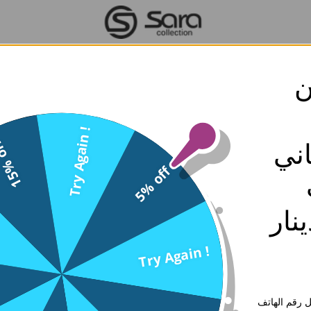
ن
Try Again !
% off
ني
5% off
ه 30 دينار
لة
طقم سهرة ماركيز سنبلة
طقم جذّاب ماركيز مذهب
Try Again !
سارة كوليكشن
سارة كوليكشن
0
0
 رقم الهاتف