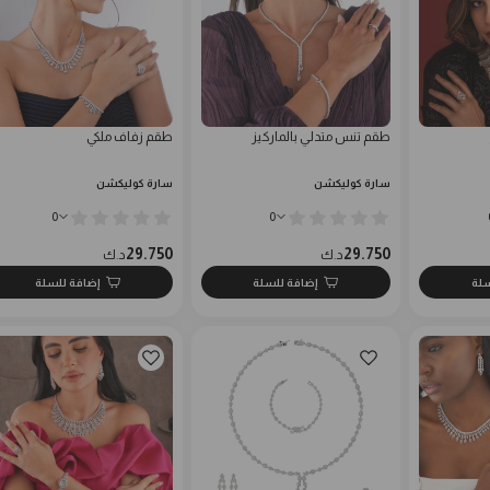
طقم تنس متدلي بالماركيز
طقم زفاف ملكي
سارة كوليكشن
سارة كوليكشن
0
0
29.750
29.750
د.ك
د.ك
سلة
إضافة للسلة
إضافة للسلة