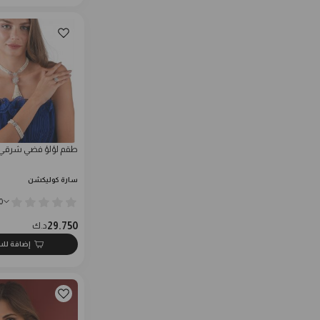
طقم لؤلؤ فضي شرقي
سارة كوليكشن
0
29.750
د.ك
إضافة لل