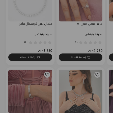
خاتم - فضي ابيض - 0
خلخال تنس كريستال فاخر
سارة كوليكشن
سارة كوليكشن
0
0
3.750
4.750
د.ك
د.ك
إضافة للسلة
إضافة للسلة