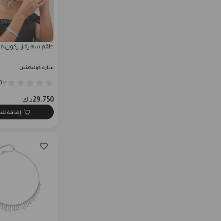
طقم سهرة زيركون فا
سارة كوليكشن
0
29.750
د.ك
إضافة لل