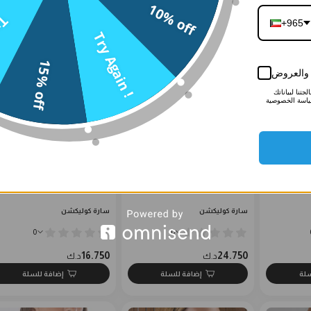
19.750
19.750
د.ك
د.ك
10% off
n !
سلة
إضافة للسلة
إضافة للسلة
+965
Try Again !
15% off
ر والعروض
تنا لبياناتك
ياسة الخصوصية
اخر
طقم حفلات مرصع بحجار ناعمة
عقد تنس زيركون
سارة كوليكشن
سارة كوليكشن
0
0
16.750
24.750
د.ك
د.ك
سلة
إضافة للسلة
إضافة للسلة