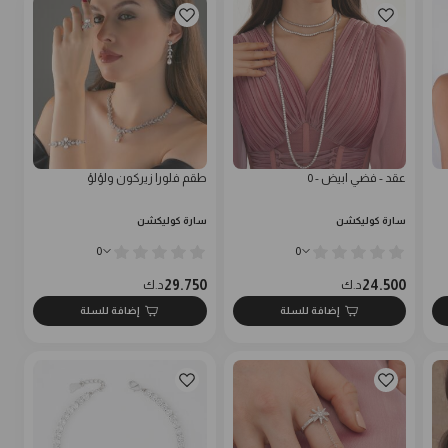
عقد - فضي ابيض - 0
طقم فلورا زيركون ولؤلؤ
سارة كوليكشن
سارة كوليكشن
0
0
29.750
24.500
د.ك
د.ك
إضافة للسلة
إضافة للسلة