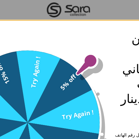
ن
اسوارة - ذهبي ابيض - 0
سارة كوليكشن
Try Again !
% off
0
ني
SKU: BP1732-Gold White-0
5% off
الوصف
اكسسوار- Access.
4.750
د.ك
ه 30 دينار
إجـعلـهـا هـديــة
Try Again !
 رقم الهاتف