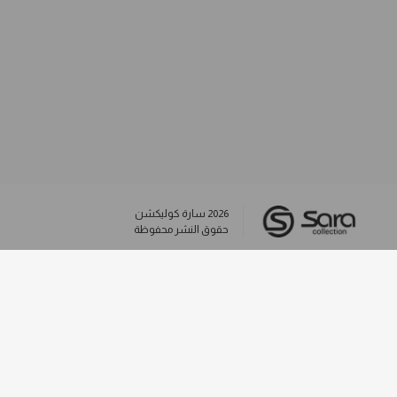
2026
سارة كوليكشن
حقوق النشر محفوظة
وسائل التواصل الاجتماعي
info@saracollection.kw
+96569307476