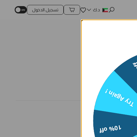
المفضلة
د.ك
تسجيل الدخول
محتويات السلة
15
Try Again !
10% off