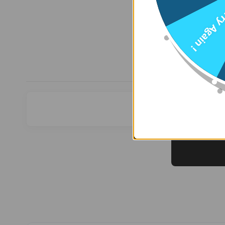
Try Agai
25-رسالة العاج
الفاخرة(ورد
صناعي)
3.500
د.ك