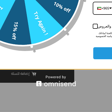
10% off
n !
+965
Try Again !
27-رسالة الحب
26-رسالة بلوم
القرمزية(ورد
الوردية(ورد
15% off
صناعي)
صناعي)
ر والعروض
3.500
د.ك
3.500
د.ك
تنا لبياناتك
ياسة الخصوصية
الملاحظات
إضافة للسلة