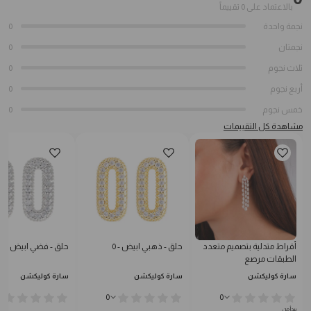
بالاعتماد على 0 تقييماً
نجمة واحدة
0
نجمتان
0
ثلاث نجوم
0
أربع نجوم
0
خمس نجوم
0
مشاهدة كل التقييمات
أقراط متدلية بتصميم متعدد
حلق - ذهبي ابيض - 0
حلق - فضي ابيض - 0
الطبقات مرصع
سارة كوليكشن
سارة كوليكشن
سارة كوليكشن
0
0
يبدأ من