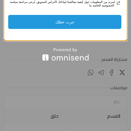
صناعي)
صناعي)
صناعي)
لمزيد من المعلومات حول كيفية معالجتنا لبياناتك لأغراض التسويق، يُرجى مراجعة سياسة
الخصوصية الخاصة بنا.
3.500
د.ك
3.500
د.ك
3.500
د
الملاحظات
جرب حظك
مشاركة العنصر
مواصفات
عام
القسم
حلق