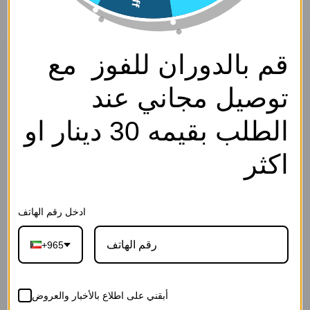
قم بالدوران للفوز مع
حلق - ذهبي ابيض - 0
سارة كوليكشن
توصيل مجاني عند
0
SKU: EF4441-Gold White-0
الوصف
الطلب بقيمه 30 دينار او
اكسسوار- Access.
3.750
د.ك
اكثر
إجـعلـهـا هـديــة
ادخل رقم الهاتف
+965
27-رسالة الحب
26-رسالة بلوم
25-رسالة العاج
القرمزية(ورد
الوردية(ورد
الفاخرة(ورد
أبقني على اطلاع بالأخبار والعروض