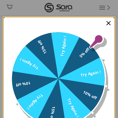
Try Again !
15% off
5% off
Try Again !
Try Again !
10% off
10% off
Try Again !
Try Again !
15% off