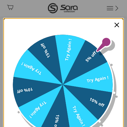
Try Again !
15% off
5% off
Try Again !
Try Again !
10% off
10% off
Try Again !
Try Again !
15% off