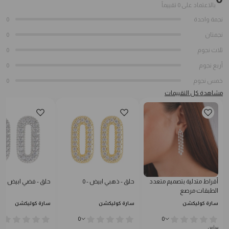
بالاعتماد على 0 تقييماً
نجمة واحدة
0
نجمتان
0
ثلاث نجوم
0
أربع نجوم
0
خمس نجوم
0
مشاهدة كل التقييمات
أقراط متدلية بتصميم متعدد
حلق - ذهبي ابيض - 0
حلق - فضي ابيض - 0
الطبقات مرصع
سارة كوليكشن
سارة كوليكشن
سارة كوليكشن
0
0
يبدأ من