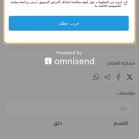
صناعي)
صناعي)
صناعي)
لمزيد من المعلومات حول كيفية معالجتنا لبياناتك لأغراض التسويق، يُرجى مراجعة سياسة
الخصوصية الخاصة بنا.
3.500
د.ك
3.500
د.ك
3.500
د
الملاحظات
جرب حظك
مشاركة العنصر
مواصفات
عام
القسم
حلق