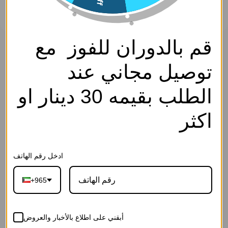
قم بالدوران للفوز مع
حلق - فضي ابيض - 0
سارة كوليكشن
توصيل مجاني عند
0
SKU: EF2709-Silver White-0
الوصف
الطلب بقيمه 30 دينار او
اكسسوار- Access.
2.750
د.ك
اكثر
إجـعلـهـا هـديــة
ادخل رقم الهاتف
+965
27-رسالة الحب
26-رسالة بلوم
25-رسالة العاج
القرمزية(ورد
الوردية(ورد
الفاخرة(ورد
أبقني على اطلاع بالأخبار والعروض