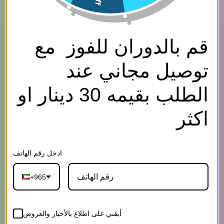
قم بالدوران للفوز مع
حلق - فضي ابيض - 0
سارة كوليكشن
توصيل مجاني عند
0
SKU: EP2771-Silver White-0
الوصف
الطلب بقيمه 30 دينار او
اكسسوار- Access.
3.750
د.ك
اكثر
إجـعلـهـا هـديــة
ادخل رقم الهاتف
+965
27-رسالة الحب
26-رسالة بلوم
25-رسالة العاج
القرمزية(ورد
الوردية(ورد
الفاخرة(ورد
أبقني على اطلاع بالأخبار والعروض