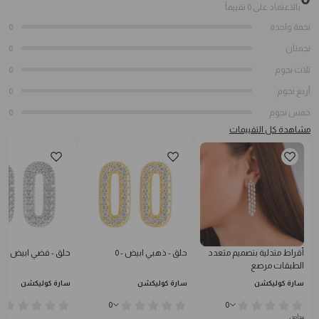
بالاعتماد على 0 تقييماً
نجمة واحدة
0
نجمتان
0
ثلاث نجوم
0
أربع نجوم
0
خمس نجوم
0
مشاهدة كل التقييمات
أقراط متدلية بتصميم متعدد
حلق - ذهبي ابيض - 0
حلق - فضي ابيض - 0
الطبقات مرصع
سارة كوليكشن
سارة كوليكشن
سارة كوليكشن
0
0
يبدأ من