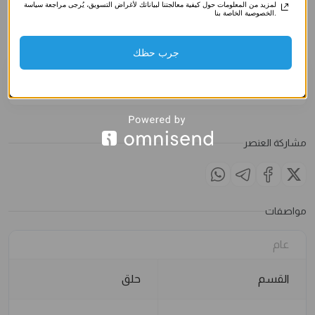
صناعي)
صناعي)
صناعي)
لمزيد من المعلومات حول كيفية معالجتنا لبياناتك لأغراض التسويق، يُرجى مراجعة سياسة
الخصوصية الخاصة بنا.
3.500
د.ك
3.500
د.ك
3.500
د
الملاحظات
جرب حظك
مشاركة العنصر
مواصفات
عام
القسم
حلق