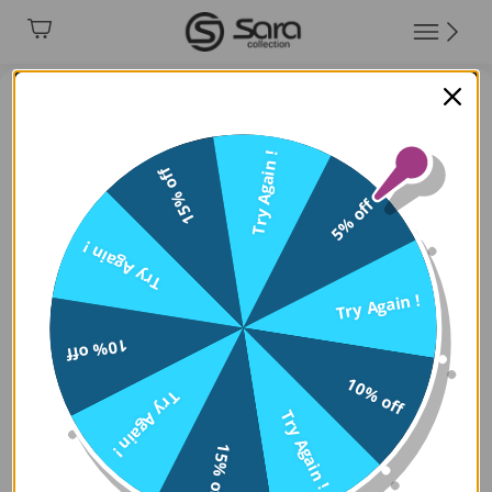
Try Again !
15% off
5% off
Try Again !
Try Again !
10% off
10% off
Try Again !
Try Again !
15% off