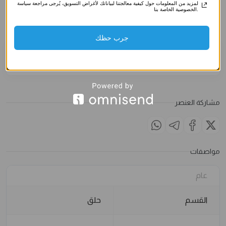
صناعي)
صناعي)
صناعي)
لمزيد من المعلومات حول كيفية معالجتنا لبياناتك لأغراض التسويق، يُرجى مراجعة سياسة
الخصوصية الخاصة بنا.
3.500
د.ك
3.500
د.ك
3.500
د
الملاحظات
جرب حظك
مشاركة العنصر
مواصفات
عام
القسم
حلق