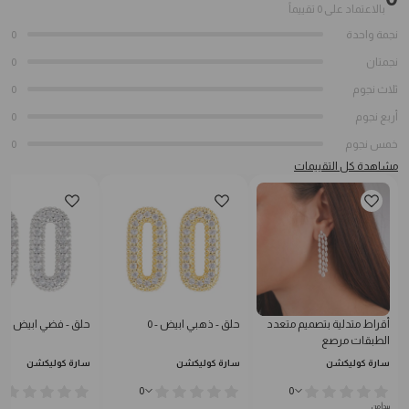
بالاعتماد على 0 تقييماً
نجمة واحدة
0
نجمتان
0
ثلاث نجوم
0
أربع نجوم
0
خمس نجوم
0
مشاهدة كل التقييمات
أقراط متدلية بتصميم متعدد
حلق - ذهبي ابيض - 0
حلق - فضي ابيض - 0
الطبقات مرصع
سارة كوليكشن
سارة كوليكشن
سارة كوليكشن
0
0
يبدأ من