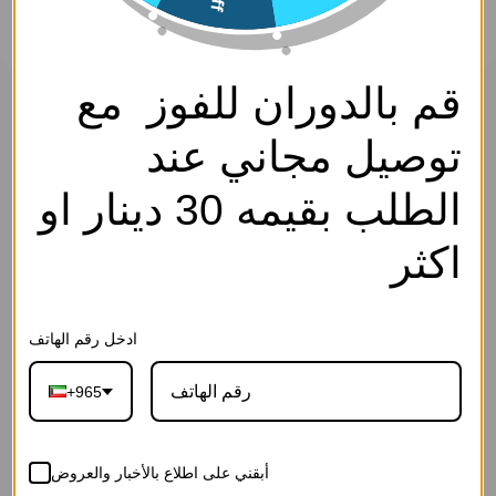
قم بالدوران للفوز مع
حلق - فضي ابيض - 0
سارة كوليكشن
توصيل مجاني عند
0
SKU: EP2781-Silver White-0
الوصف
الطلب بقيمه 30 دينار او
اكسسوار- Access.
4.750
د.ك
اكثر
إجـعلـهـا هـديــة
ادخل رقم الهاتف
+965
27-رسالة الحب
26-رسالة بلوم
25-رسالة العاج
القرمزية(ورد
الوردية(ورد
الفاخرة(ورد
أبقني على اطلاع بالأخبار والعروض