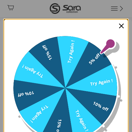
Try Again !
15% off
5% off
Try Again !
Try Again !
10% off
10% off
Try Again !
Try Again !
15% off