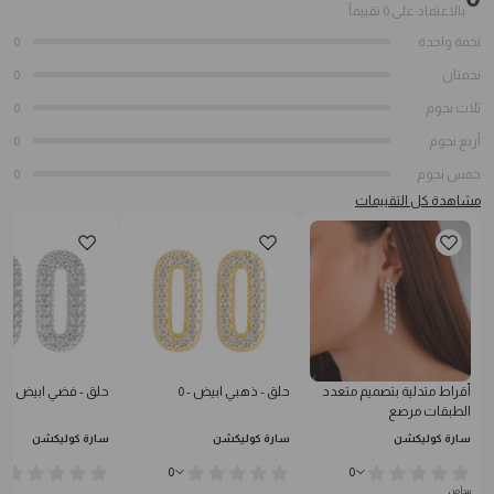
بالاعتماد على 0 تقييماً
نجمة واحدة
0
نجمتان
0
ثلاث نجوم
0
أربع نجوم
0
خمس نجوم
0
مشاهدة كل التقييمات
أقراط متدلية بتصميم متعدد
حلق - ذهبي ابيض - 0
حلق - فضي ابيض - 0
الطبقات مرصع
سارة كوليكشن
سارة كوليكشن
سارة كوليكشن
0
0
يبدأ من