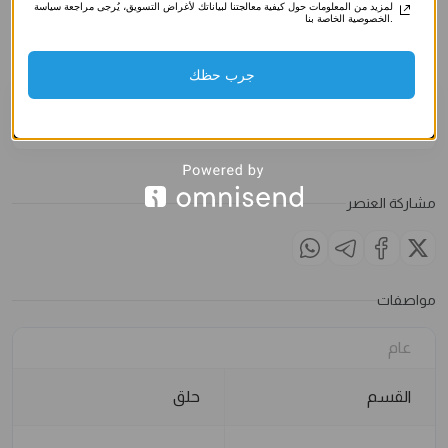
صناعي)
صناعي)
صناعي)
لمزيد من المعلومات حول كيفية معالجتنا لبياناتك لأغراض التسويق، يُرجى مراجعة سياسة
الخصوصية الخاصة بنا.
3.500
د.ك
3.500
د.ك
3.500
د
الملاحظات
جرب حظك
مشاركة العنصر
مواصفات
عام
القسم
حلق