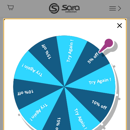
Try Again !
15% off
5% off
Try Again !
Try Again !
10% off
10% off
Try Again !
Try Again !
15% off