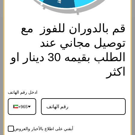
قم بالدوران للفوز مع
حلق - فضي ابيض - 0
سارة كوليكشن
توصيل مجاني عند
0
SKU: EF4446-Silver White-0
الوصف
الطلب بقيمه 30 دينار او
اكسسوار- Access.
3.750
د.ك
اكثر
إجـعلـهـا هـديــة
ادخل رقم الهاتف
+965
27-رسالة الحب
26-رسالة بلوم
25-رسالة العاج
القرمزية(ورد
الوردية(ورد
الفاخرة(ورد
أبقني على اطلاع بالأخبار والعروض