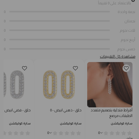
بالاعتماد على 0 تقييماً
نجمة واحدة
0
نجمتان
0
ثلاث نجوم
0
أربع نجوم
0
خمس نجوم
0
مشاهدة كل التقييمات
أقراط متدلية بتصميم متعدد
حلق - ذهبي ابيض - 0
حلق - فضي ابيض - 0
الطبقات مرصع
سارة كوليكشن
سارة كوليكشن
سارة كوليكشن
0
0
يبدأ من