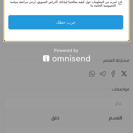
صناعي)
صناعي)
صناعي)
لمزيد من المعلومات حول كيفية معالجتنا لبياناتك لأغراض التسويق، يُرجى مراجعة سياسة
الخصوصية الخاصة بنا.
3.500
د.ك
3.500
د.ك
3.500
د
الملاحظات
جرب حظك
مشاركة العنصر
مواصفات
عام
القسم
حلق