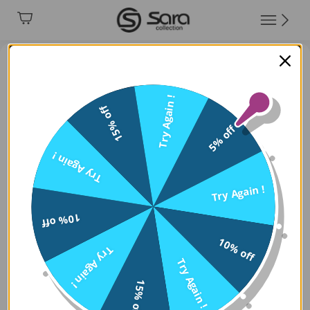
Try Again !
15% off
5% off
Try Again !
Try Again !
10% off
10% off
Try Again !
Try Again !
15% off