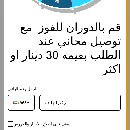
قم بالدوران للفوز مع
حلق - فضي ابيض - 0
سارة كوليكشن
توصيل مجاني عند
0
SKU: EF4454-Silver White-0
الوصف
الطلب بقيمه 30 دينار او
اكسسوار- Access.
2.750
د.ك
اكثر
إجـعلـهـا هـديــة
ادخل رقم الهاتف
+965
27-رسالة الحب
26-رسالة بلوم
25-رسالة العاج
القرمزية(ورد
الوردية(ورد
الفاخرة(ورد
أبقني على اطلاع بالأخبار والعروض