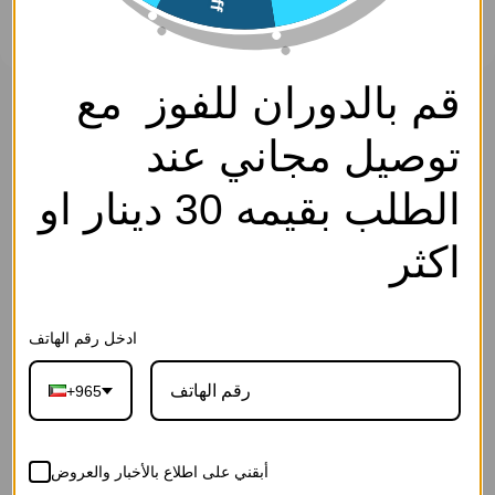
قم بالدوران للفوز مع
حلق - فضي ابيض - 0
سارة كوليكشن
توصيل مجاني عند
0
SKU: EF4479-Silver White-0
الوصف
الطلب بقيمه 30 دينار او
اكسسوار- Access.
2.750
د.ك
اكثر
إجـعلـهـا هـديــة
ادخل رقم الهاتف
+965
27-رسالة الحب
26-رسالة بلوم
25-رسالة العاج
القرمزية(ورد
الوردية(ورد
الفاخرة(ورد
أبقني على اطلاع بالأخبار والعروض