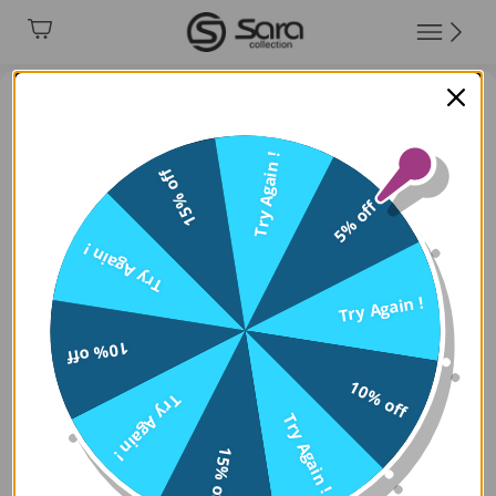
Try Again !
15% off
5% off
Try Again !
Try Again !
10% off
10% off
Try Again !
Try Again !
15% off