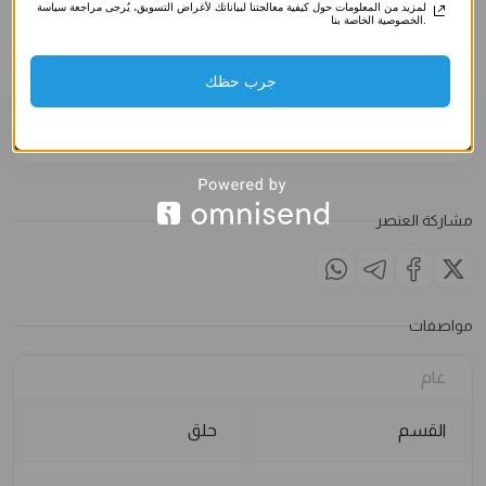
صناعي)
صناعي)
صناعي)
لمزيد من المعلومات حول كيفية معالجتنا لبياناتك لأغراض التسويق، يُرجى مراجعة سياسة
الخصوصية الخاصة بنا.
3.500
د.ك
3.500
د.ك
3.500
د
الملاحظات
جرب حظك
مشاركة العنصر
مواصفات
عام
القسم
حلق