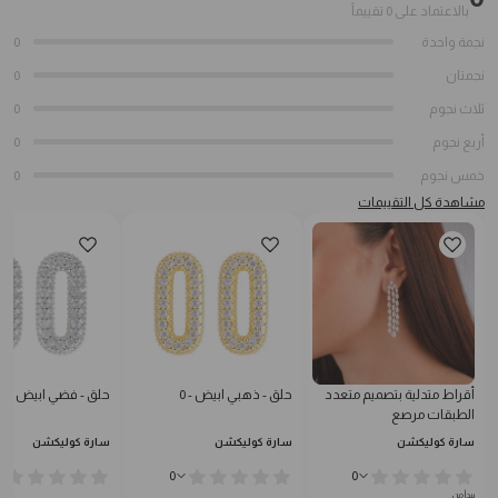
بالاعتماد على 0 تقييماً
نجمة واحدة
0
نجمتان
0
ثلاث نجوم
0
أربع نجوم
0
خمس نجوم
0
مشاهدة كل التقييمات
أقراط متدلية بتصميم متعدد
حلق - ذهبي ابيض - 0
حلق - فضي ابيض - 0
الطبقات مرصع
سارة كوليكشن
سارة كوليكشن
سارة كوليكشن
0
0
يبدأ من