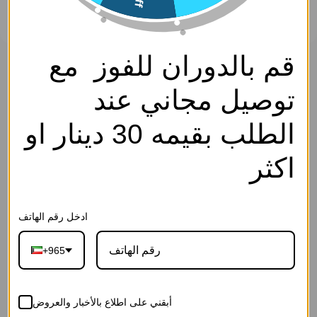
قم بالدوران للفوز مع
حلق - فضي ابيض - 0
سارة كوليكشن
توصيل مجاني عند
0
SKU: EF4653-Silver White-0
الوصف
الطلب بقيمه 30 دينار او
اكسسوار- Access.
2.750
د.ك
اكثر
إجـعلـهـا هـديــة
ادخل رقم الهاتف
+965
27-رسالة الحب
26-رسالة بلوم
25-رسالة العاج
القرمزية(ورد
الوردية(ورد
الفاخرة(ورد
أبقني على اطلاع بالأخبار والعروض