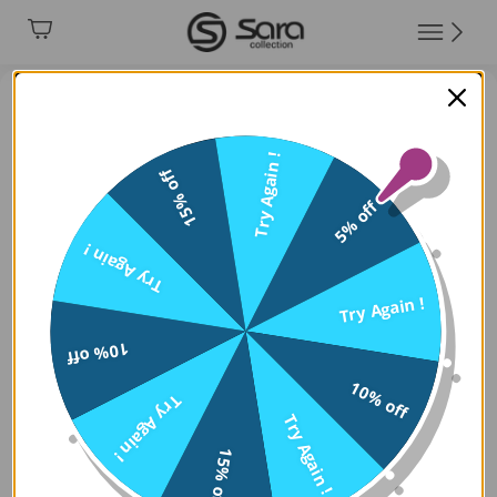
Try Again !
15% off
5% off
Try Again !
Try Again !
10% off
10% off
Try Again !
Try Again !
15% off