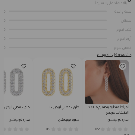
بالاعتماد على 0 تقييماً
نجمة واحدة
0
نجمتان
0
ثلاث نجوم
0
أربع نجوم
0
خمس نجوم
0
مشاهدة كل التقييمات
أقراط متدلية بتصميم متعدد
حلق - ذهبي ابيض - 0
حلق - فضي ابيض - 0
الطبقات مرصع
سارة كوليكشن
سارة كوليكشن
سارة كوليكشن
0
0
يبدأ من