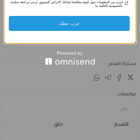
صناعي)
صناعي)
صناعي)
لمزيد من المعلومات حول كيفية معالجتنا لبياناتك لأغراض التسويق، يُرجى مراجعة سياسة
الخصوصية الخاصة بنا.
3.500
د.ك
3.500
د.ك
3.500
د
الملاحظات
جرب حظك
مشاركة العنصر
مواصفات
عام
القسم
حلق