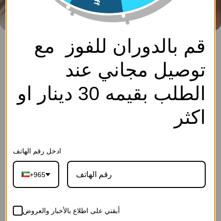
قم بالدوران للفوز مع
خاتم - ذهبي ابيض - 0
سارة كوليكشن
توصيل مجاني عند
0
SKU: FF4081-Gold White-0
الوصف
الطلب بقيمه 30 دينار او
اكسسوار- Access.
4.750
د.ك
اكثر
إجـعلـهـا هـديــة
ادخل رقم الهاتف
+965
27-رسالة الحب
26-رسالة بلوم
25-رسالة العاج
القرمزية(ورد
الوردية(ورد
الفاخرة(ورد
أبقني على اطلاع بالأخبار والعروض