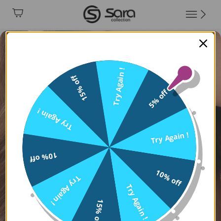
Try Again !
15% off
5% off
Try Again !
Try Again !
10% off
10% off
Try Again !
Try Again !
15% off