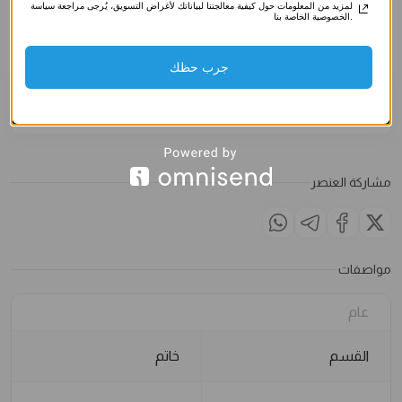
صناعي)
صناعي)
صناعي)
لمزيد من المعلومات حول كيفية معالجتنا لبياناتك لأغراض التسويق، يُرجى مراجعة سياسة
الخصوصية الخاصة بنا.
3.500
د.ك
3.500
د.ك
3.500
د
الملاحظات
جرب حظك
مشاركة العنصر
مواصفات
عام
القسم
خاتم