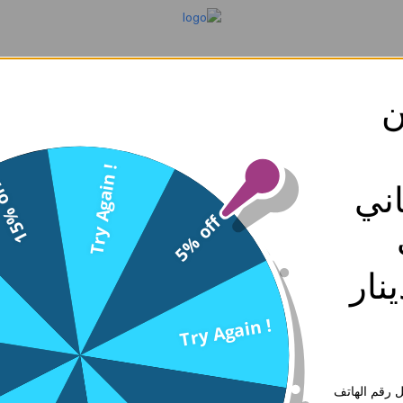
ن
ساعة - فضي ابيض - 0
سارة كوليكشن
Try Again !
% off
0
ني
SKU: WW1320-Silver White-0
5% off
الوصف
اكسسوار- Access.
12.750
د.ك
ه 30 دينار
إجـعلـهـا هـديــة
Try Again !
 رقم الهاتف