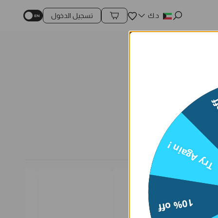
المفضلة
د.ك
تسجيل الدخول
محتويات السلة
15
Try Again !
10% off