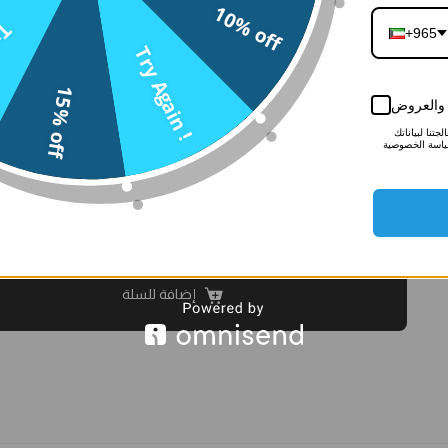
10% off
n !
+965
Try Again !
27-رسالة الحب
26-رسالة بلوم
25-رسالة 
القرمزية(ورد
الوردية(ورد
الفاخرة(ورد
15% off
صناعي)
صناعي)
صناعي)
ر والعروض
3.500
د.ك
3.500
د.ك
تنا لبياناتك
ياسة الخصوصية
الملاحظات
إضافة للسلة